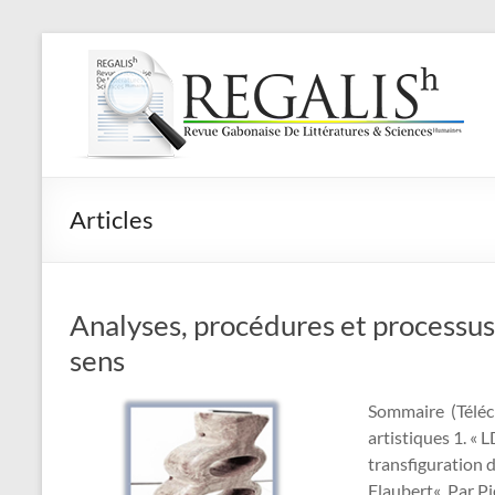
Aller
au
Regalish
contenu
Revue
Gabonaise
De
Littératures
Articles
&
Sciences
Humaines
Analyses, procédures et processus 
sens
Sommaire (Télécha
artistiques 1. « 
transfiguration d
Flaubert« Par P