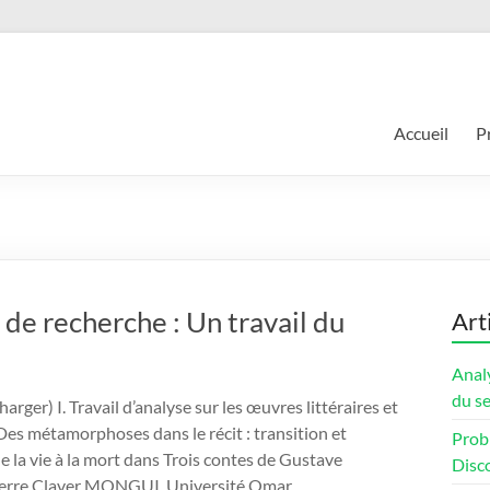
Accueil
P
de recherche : Un travail du
Art
Analy
du s
rger) I. Travail d’analyse sur les œuvres littéraires et
LDes métamorphoses dans le récit : transition et
Prob
e la vie à la mort dans Trois contes de Gustave
Disco
ierre Claver MONGUI, Université Omar