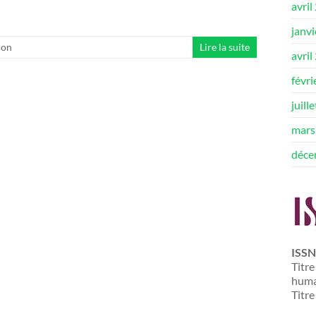
avril
janv
ion
Lire la suite
avril
févri
juill
mars
déce
ISSN
Titre
huma
Titre