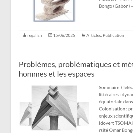
Bongo (Gabon) – 
regalish
15/06/2025
Articles
,
Publication
Problèmes, problématiques et méth
hommes et les espaces
Sommaire (Téléch
littéraires : dyn
équatoriale dans 
Colonisation : p
enjeux scientifiq
Idovert TSOMA
rsité Omar Bongo