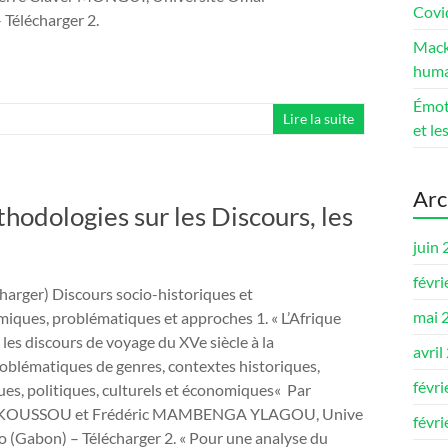
Covi
Télécharger 2.
Mackj
huma
Émoti
Lire la suite
et le
Arc
odologies sur les Discours, les
juin
févri
arger) Discours socio-historiques et
mai 
amiques, problématiques et approches 1. « L’Afrique
les discours de voyage du XVe siècle à la
avril
roblématiques de genres, contextes historiques,
févri
ues, politiques, culturels et économiques« Par
KOUSSOU et Frédéric MAMBENGA YLAGOU, Unive
févri
 (Gabon) – Télécharger 2. « Pour une analyse du